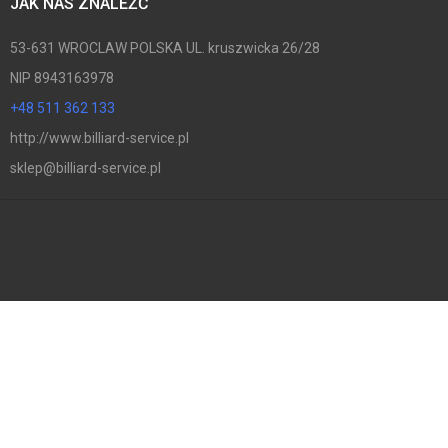
JAK NAS ZNALEŹĆ
53-631 WROCLAW POLSKA UL. kruszwicka 26/28
NIP 8943163978
+48 511 362 133
http://www.billiard-service.pl
sklep@billiard-service.pl