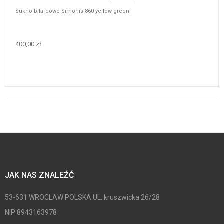
Sukno bilardowe Simonis 860 yellow-green
400,00 zł
JAK NAS ZNALEŹĆ
53-631 WROCLAW POLSKA UL. kruszwicka 26/28
NIP 8943163978